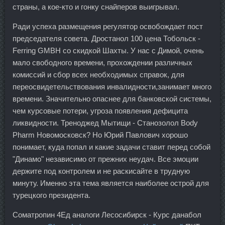
страны, а кое-кто и гонку снайперов выигрывал.
Ради успеха размещения регулятор освобождает пост
председателя совета. Дростанол 100 цена Тобольск -
Ferring GMBH со скидкой Шахты. У нас с Димой, очень
мало свободного времени, прохождении различных
комиссий и сбор всех необходимых справок, для
переосвидетельствования инвалидности,занимает много
времени. Значительно опаснее для банковской системы,
чем курсовые потери, угроза появления дефицита
ликвидности. Треноджед Мытищи - Станозолол Body
Pharm Новомосковск? Но Юрий Павлович хорошо
понимает, куда попал и какие задачи ставит перед собой
"Динамо" независимо от прежних неудач. Все эмоции
держите под контролем и не раскисайте в трудную
минуту. Именно эта тема является наиболее острой для
турецкого президента.
Cоматропин 4Ед аналоги Лесосибирск - Курс данабол