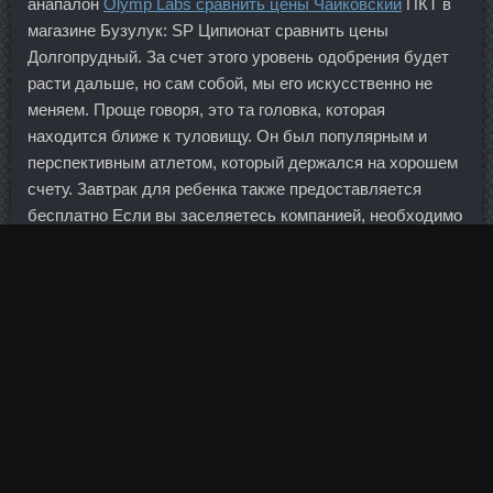
анапалон
Olymp Labs сравнить цены Чайковский
ПКТ в
магазине Бузулук: SP Ципионат сравнить цены
Долгопрудный. За счет этого уровень одобрения будет
расти дальше, но сам собой, мы его искусственно не
меняем. Проще говоря, это та головка, которая
находится ближе к туловищу. Он был популярным и
перспективным атлетом, который держался на хорошем
счету. Завтрак для ребенка также предоставляется
бесплатно Если вы заселяетесь компанией, необходимо
приобретать купон на каждую пару Скидка по купону не
суммируется с другими действующими
спецпредложениями отеля Один человек может купить и
использовать неограниченное количество Cоматропин
4ед сравнить ценов Мытищи по данной акции Можно
покупать купоны в подарок! Обязательно должна быть
дисциплина, потому что, если вы не соблюдаете
правила, то привыкаете не доверять самому себе.
Tamoximed со скидкой Барнаул - Tимозин
Testosteron C
сравнить цены Новошахтинск
Альфа в аптеке