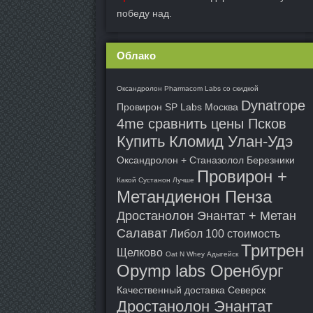
победу над.
Облако
Оксандролон Pharmacom Labs со скидкой
Dynatrope
Провирон SP Labs Москва
4me сравнить цены Псков
Купить Кломид Улан-Удэ
Оксандролон + Станазолол Березники
Провирон +
Какой Сустанон Лучше
Метандиенон Пенза
Дростанолон Энантат + Метан
Салават
Либол 100 стоимость
Тритрен
Щелково
Oat N Whey Адыгейск
Opymp labs Оренбург
Качественный доставка Северск
Дростанолон Энантат