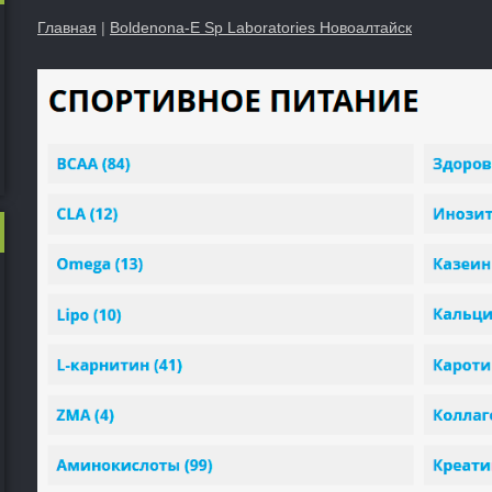
Главная
|
Boldenona-E Sp Laboratories Новоалтайск