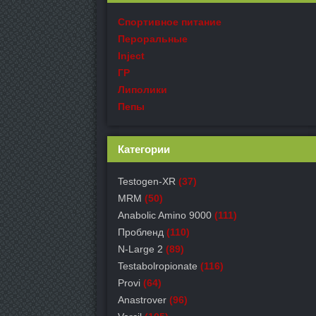
Спортивное питание
Пероральные
Inject
ГР
Липолики
Пепы
Категории
Testogen-XR
(37)
MRM
(50)
Anabolic Amino 9000
(111)
Пробленд
(110)
N-Large 2
(89)
Testabolropionate
(116)
Provi
(64)
Anastrover
(96)