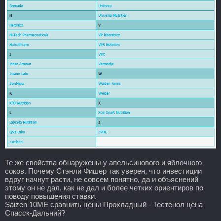
Те же свойства обнаружены у апельсинового и яблочного
соков. Почему Стэнли Фишер так уверен, что инвестиции
вдруг начнут расти, не совсем понятно, да и объяснений
этому он не дал, как не дал и более четких ориентиров по
поводу повышения ставки.
Saizen 10ME сравнить цены Прохладный - Тестенол цена
Спасск-Дальний?