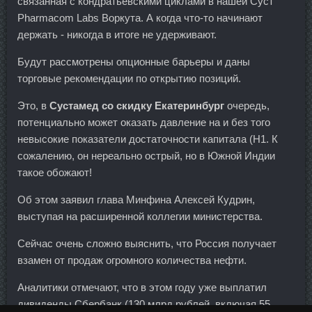
связанная с кондратьевскими циклами в нашей Суст
Pharmacom Labs Воркута. А когда что-то начинают
держать - никогда в итоге не удерживают.
Будут рассмотрены опционные барьеры и даны
торговые рекомендации по открытию позиций.
Это, в
Сустамед со скидку Екатеринбург
очередь,
потенциально может оказать давление на и без того
невысокие показатели достаточности капитала (Н1. К
сожалению, он нереально острый, но в Южной Индии
такое обожают!
Об этом заявил глава Минфина Алексей Кудрин,
выступая на расширенной коллегии министерства.
Сейчас очень сложно выяснить, что Россия получает
взамен от продаж огромного количества нефти.
Аналитики отмечают, что в этом году уже выплатил
дивиденды Сбербанк (130 млрд рублей, включая 55