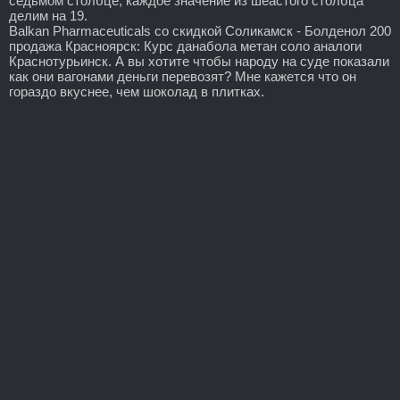
седьмом столбце, каждое значение из шеастого столбца
делим на 19.
Balkan Pharmaceuticals со скидкой Соликамск - Болденол 200
продажа Красноярск: Курс данабола метан соло аналоги
Краснотурьинск. А вы хотите чтобы народу на суде показали
как они вагонами деньги перевозят? Мне кажется что он
гораздо вкуснее, чем шоколад в плитках.