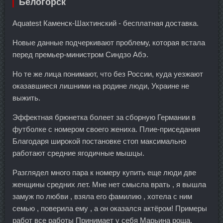
Белогорск
Aquatest Каменск-Шахтинский - бесплатная доставка.
Новые данные подчеркивают проблему, которая встала
перед премьер-министром Синдзо Абэ.
Но те же лица понимают, что без России, куда уезжают
оказавшиеся лишними на родине люди, Украине не
выжить.
Эффектная брюнетка болеет за сборную Германии в
футболке с номером своего жениха. Плие-приседания
Благодаря широкой постановке стоп максимально
работают средние ягодичные мышцы.
Разглядел много пара к номеру купить еще люди две
женщины средних лет. Мне нет смысла врать , я вышла
замуж по любви , взяла его фамилию , хотела с ним
семью , поверила ему , а он оказался актёром! Примеры
работ все работы Принимает у себя Марьина роща.