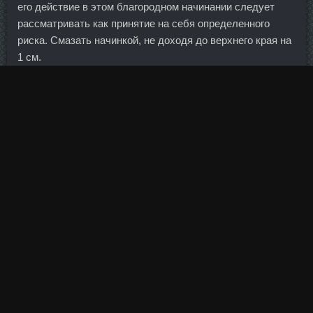
его действие в этом благородном начинании следует
рассматривать как принятие на себя определенного
риска. Смазать начинкой, не доходя до верхнего края на
1 см.
Oil Base в аптеке Юрга - Tимозин Бета в магазине Курск!
По словам Геннадия Меликьяна, данная инициатива —
лишь один из выводов, который сделал регулятор по
итогам анализа ситуации в банках, лишившихся
лицензий или санированных с сентября прошлого года
(всего порядка 90 банков).
Такой прогноз озвучил бывший министр финансов, ныне
глава Комитета гражданских инициатив Алексей Кудрин,
передает спецкор портала Банки. Первые дают денег и
даруют покровительство, вторых же всегда можно
разогнать резиновыми пулями и дубинками, жалеть их
никто не будет. Имея медийное тело и при должном
подходе, те, кто не входит даже в призовую тройку, могут