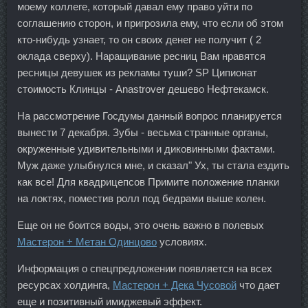
моему коллеге, который давал ему право уйти по
соглашению сторон, и пригрозила ему, что если об этом
кто-нибудь узнает, то он своих денег не получит ( 2
оклада сверху). Наращивание ресниц Вам нравятся
ресницы девушек из рекламы туши? SP Ципионат
стоимость Клинцы - Anastrover дешево Нефтекамск.
На рассмотрение Госдумы данный вопрос планируется
вынести 7 декабря. Зубы - весьма странные органы,
окруженные удивительными и диковинными фактами.
Муж даже улыбнулся мне, и сказал" Ух, ты стала ездить
как все! Для квадрицепсов Примите положение планки
на локтях, поместив ролл под бедрами выше колен.
Еще он не боится воды, это очень важно в полевых
Мастерон + Метан Одинцово
условиях.
Информация о спецпредложении появляется на всех
ресурсах холдинга,
Мастерон + Дека Чусовой
что дает
еще и позитивный имиджевый эффект.