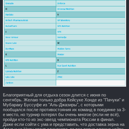
Благоприятный для отдыха сезон длится с июня по
сентябрь. Желаю только добра Кейсуке Хонде из "Пачуки" и
Мубараку Буссуфе из "Аль-Джазиры", с которыми
пообщался после противостояния их команд в поединке за 3-
е место, но турнир потерял бы очень многое (если не всё),
пройди кто-то из экс-звезд чемпионата России в финал.
Даже если сойти с ума и представить, что доставка зерна на