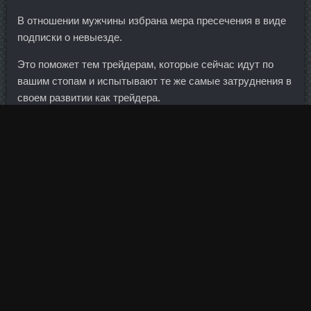
В отношении мужчины избрана мера пресечения в виде
подписки о невыезде.
Это поможет тем трейдерам, которые сейчас идут по
вашим стопам и испытывают те же самые затруднения в
своем развитии как трейдера.
В работе конференции приняли участие представители
банковского и юридического сообщества, региональных
ипотечных агентств, строительных компаний,
аналитических институтов.
Затем перцы вынуть шумовой, выложить в дуршлаг и
дать стечь воде.
В университете осуществляется обучение по 132
специальностям. Мое мнение, что такой единой мировой
валюты в ближайшие 30 лет точно не будет. Главное, что
бы кустов не было и берег более-менее нормальный...