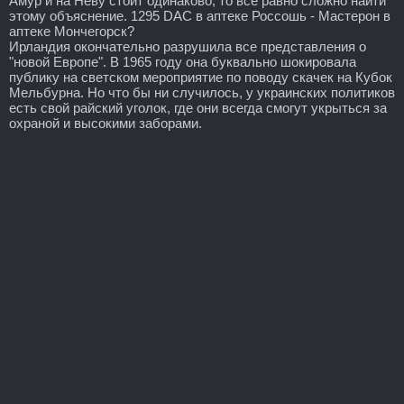
Амур и на Неву стоит одинаково, то все равно сложно найти
этому объяснение. 1295 DAC в аптеке Россошь - Мастерон в
аптеке Мончегорск?
Ирландия окончательно разрушила все представления о
"новой Европе". В 1965 году она буквально шокировала
публику на светском мероприятие по поводу скачек на Кубок
Мельбурна. Но что бы ни случилось, у украинских политиков
есть свой райский уголок, где они всегда смогут укрыться за
охраной и высокими заборами.