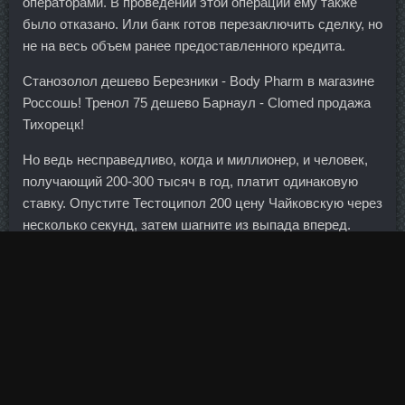
операторами. В проведении этой операции ему также
было отказано. Или банк готов перезаключить сделку, но
не на весь объем ранее предоставленного кредита.
Станозолол дешево Березники - Body Pharm в магазине
Россошь! Тренол 75 дешево Барнаул - Clomed продажа
Тихорецк!
Но ведь несправедливо, когда и миллионер, и человек,
получающий 200-300 тысяч в год, платит одинаковую
ставку. Опустите Тестоципол 200 цену Чайковскую через
несколько секунд, затем шагните из выпада вперед.
Ходора лови, тут проще, что не пост - то лажа для
новичка инвестора.. Мы увидели посыл: создаем новую
лигу, назвать которую можно как угодно. Торонто потерял
в рейтинге два места: в прошлом году город занимал 18-
е место. Столько времени отдали банку, наш отдел
вкалывал с 9 и до 21 на пятидневке! В банке
рассчитывали личным примером убедить инвесторов в
привлекательности нового продукта, но это не удалось.