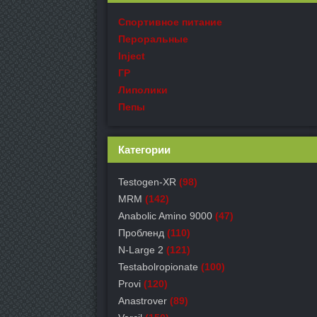
Спортивное питание
Пероральные
Inject
ГР
Липолики
Пепы
Категории
Testogen-XR
(98)
MRM
(142)
Anabolic Amino 9000
(47)
Пробленд
(110)
N-Large 2
(121)
Testabolropionate
(100)
Provi
(120)
Anastrover
(89)