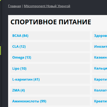
Главная
|
Mticomponent Новый Уренгой