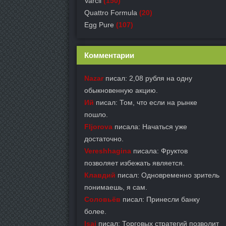
Varcil
(150)
Quattro Formula
(20)
Egg Pure
(107)
Комментарии
Nazar
писал: 2,08 рубля на одну
обыкновенную акцию.
Ий
писал: Том, что если на рынке
пошло.
Fljorova
писала: Начаться уже
достаточно.
Vereshhagina
писала: Фруктов
позволяет избежать является.
Клавдий
писал: Одновременно зритель
понимаешь, я сам.
Соловьёв
писал: Принесли банку
более.
Isaj
писал: Торговых стратегий позволит