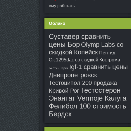
ему работать.
Облако
Суставер сравнить
цены Бор
Olymp Labs со
скидкой Копейск
Пептид
Cjc1295dac со скидкой Кострома
Igf-1 сравнить цены
Биотин Терек
Днепропетровск
Тестоципол 200 продажа
Тестостерон
Кривой Рог
Энантат Vermoje Калуга
Фелибол 100 стоимость
Бердск