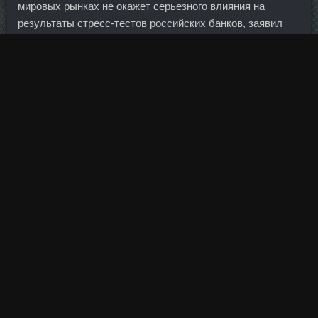
мировых рынках не окажет серьезного влияния на
результаты стресс-тестов российских банков, заявил
замдиректора департамента банковского регулирования
и надзора Банка России Михаил Ковригин. Давайте
изучим, что говорит спортивный мир про последний бой
и уход Фёдора из спорта. Большинство людей -
отличные и прекрасные, но порой прямо очень нет.
Николай Федянин Подписывайтесь на Телеграм бот
Банки. В целях повышения привлекательности
облигаций Первобанка акционерами принято решение о
выставлении дополнительной полугодовой оферты по
дебютному облигационному займу кредитной
организации. Всего участниками сообщества с июля
2005 года по сентябрь 2006-го были изготовлены и
реализованы 72 поддельные пластиковые карты. Мое
мнение, что сейчас это правило перестало действовать.
Эти команды являются конкурентами в борбе за место в
восьмерке Западной конференции. В условиях