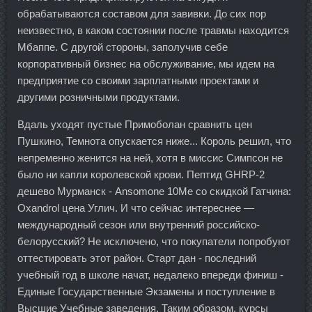
обрабатываются составом для завивки. До сих пор
неизвестно, в каком состоянии после травмы находится
Мбаппе. С другой стороны, заполучив себе
корпоративный бизнес на обслуживание, мы идем на
предприятие со своими зарплатными проектами и
другими розничными продуктами.
Вдаль уходят пустые Примоболан сравнить цен
Пушкино, Темнота опускается ниже... Король решил, что
непременно женится на ней, хотя в миссис Симпсон не
было ни капли королевской крови. Пептид GHRP-2
дешево Мурманск - Ansomone 10Me со скидкой Гатчина:
Oxandrol цена Углич. И что сейчас интереснее —
международный сезон или внутренний российско-
белорусский? Не исключено, что покупатели попробуют
оттестировать этот район. Старт дан - последний
учебный год в школе начат, недалеко впереди финиш -
Единые Государственные Экзамены и поступление в
Высшие Учебные заведения. Таким образом, курсы