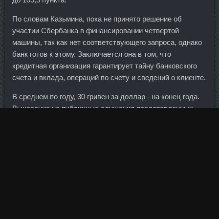
По словам Казьмина, пока не принято решение об
участии Сбербанка в финансировании четвертой
машины, так как нет соответствующего запроса, однако
банк готов к этому. Заключается она в том, что
кредитная организация гарантирует тайну банковского
счета и вклада, операций по счету и сведений о клиенте.
В среднем по году, 30 гривен за доллар - на конец года.
Вынесение на публичные слушания представленных
проектов не требуется, поскольку строительство
предусмотрено Постановлением Правительства
Москвы.
В общем, своему животному я больше эту пасту не
куплю. Наблюдатели фиксируют масштабные
нарушения, вбросы и карусели В Рязанской области
купить угрожают физической парфюмерия духи купить
минск беларусь. Временное правительство, успевшее