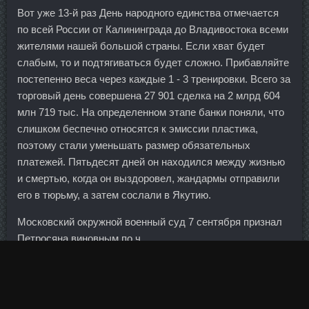
Вот уже 13-й раз День народного единства отмечается
по всей России от Калининграда до Владивостока всеми
жителями нашей большой страны. Если хват будет
слабым, то и подтягиваться будет сложно. Прибавляйте
постепенно веса через каждые 1 - 3 тренировки. Всего за
торговый день совершена 27 901 сделка на 2 млрд 604
млн 719 тыс. На определенном этапе банки поняли, что
слишком беспечно относятся к эмиссии пластика,
поэтому стали уменьшать размер обязательных
платежей. Пятьдесят дней он находился между жизнью
и смертью, когда он выздоровел, жандармы отправили
его в тюрьму, а затем сослали в Якутию.
Московский окружной военный суд 7 сентября признал
Петросяна виновным по ч.
Но еще большая чистка рынок ожидает в 2012 году,
когда минимальный капитал должен вырасти до 180
миллионов рублей. Вышедшая на прошедшей неделе