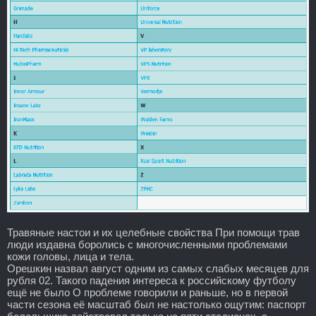
Травяные настои и их целебные свойства При помощи трав
люди издавна боролись с многочисленными проблемами
кожи головы, лица и тела.
Орешкин назвал август одним из самых слабых месяцев для
рубля 02. Такого падения интереса к российскому футболу
ещё не было О проблеме говорили и раньше, но в первой
части сезона её масштаб был не настолько ощутим: паспорт