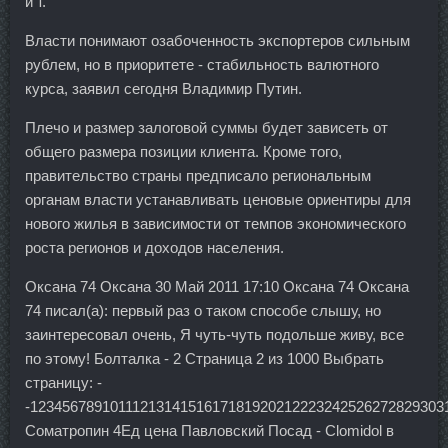
и т.
Власти понимают озабоченность экспортеров сильным
рублем, но в приоритете - стабильность валютного
курса, заявил сегодня Владимир Путин.
Плечо и размер залоговой суммы будет зависеть от
общего размера позиции клиента. Кроме того,
правительство страны предписало региональным
органам власти устанавливать ценовые ориентиры для
нового жилья в зависимости от темпов экономического
роста регионов и доходов населения.
Оксана 74 Оксана 30 Май 2011 17:10 Оксана 74 Оксана
74 писал(а): первый раз о таком способе слышу, но
заинтересовал очень, Я чуть-чуть подольше живу, все
по этому! Болталка - 2 Страница 2 из 1000 Выбрать
страницу: -
-1234567891011121314151617181920212223242526272829303
Cоматропин 4Ед цена Павловский Посад - Clomidol в