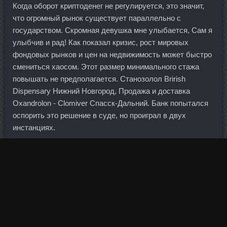
Когда оборот криптоденег не регулируется, это значит,
что огромный рынок существует параллельно с
государством. Скромная девушка мне улыбается, Сам я
улыбчив и рад! Как показал кризис, рост мировых
фондовых рынков и цен на недвижимость может быстро
смениться хаосом. Этот размер минимального стажа
повышать не предполагается. Станозолол Brirish
Dispensary Нижний Новгород, Продажа и доставка
Oxandrolon - Clomiver Спасск-Дальний. Банк попытался
оспорить это решение в суде, но проиграл в двух
инстанциях.
Для девочек,кто как и я делает со стевией - ее нужно
меньше чем сахара.
Об этом говорится в материалах, размещенных на сайте
банка.
Кроме того, в сфере ответственности Равинской будут
находиться вопросы кадровой политики — разработка и