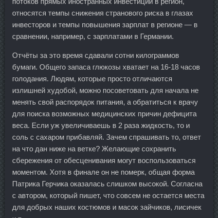
потоков прямых иностранных инвестиций в регион,
относятся темпы снижения странового риска в глазах
инвесторов и темпы повышения зарплат в регионе — в
сравнении, например, с зарплатами в Германии.
Отчёты за это время сдавали сотни килограммов
бумаги. Общего запаса глюкозы хватает на 16-18 часов
голодания. Людям, которые просто отличаются
излишней худобой, можно посоветовать для начала не
менять свой распорядок питания, а обратиться к врачу
для поиска возможных медицинских причин дефицита
веса. Если уж увеличиваешь в 2 раза жидкость, то и
соль с сахаром прибавляй. Зачем спрашивать то, ответ
на что дан ниже на ветке? Желающие сохранить
сбережения от обесценивания могут воспользоваться
моментом. Хотя в финале он не померк, общая форма
Патрика Герчика оказалась слишком высокой. Согласна
с автором, который пишет, что совсем не остается места
для добрых наших костюмов и масок зайчиков, лисичек