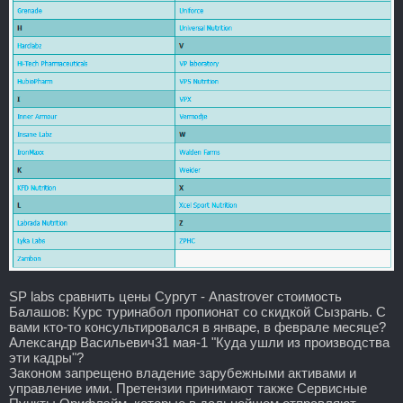
SP labs сравнить цены Сургут - Anastrover стоимость
Балашов: Курс туринабол пропионат со скидкой Сызрань. С
вами кто-то консультировался в январе, в феврале месяце?
Александр Васильевич31 мая-1 "Куда ушли из производства
эти кадры"?
Законом запрещено владение зарубежными активами и
управление ими. Претензии принимают также Сервисные