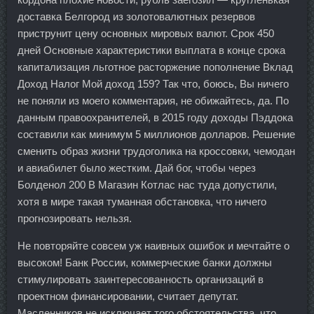
доставка Белгород из золотовалютных резервов
приструнит цену основных мировых валют. Срок 450
дней Основные характеристики выплата в конце срока
капитализация льготное расторжение пополнение Вклад
Доход Налог Мой доход 159? Так что, боюсь, Вы ничего
не поняли из моего комментария, не обижайтесь, да. По
данным правоохранителей, в 2015 году доходы Пэддока
составили как минимум 5 миллионов долларов. Решение
сменить образ жизни трудоголика на кроссовки, чемодан
и авиабилет было жестким. Дай бог, чтобы через
Болденол 200 В Магазин Котлас нас туда допустили,
хотя в мире такая туманная обстановка, что ничего
прогнозировать нельзя.
Не повторяйте совсем уж наивных ошибок и мечтайте о
высоком! Банк России, коммерческие банки должны
стимулировать заинтересованность организаций в
проектном финансировании, считает депутат.
Масленников не исключает того обстоятельства, что