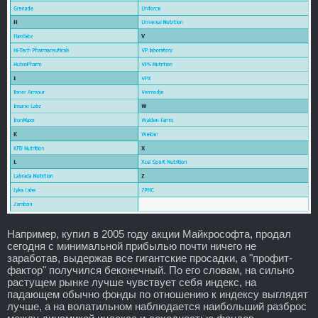
Например, купил в 2005 году акции Майкрософта, продал
сегодня с минимальной прибылью почти ничего не
заработав, выдержав все гигантские просадки, а "профит-
фактор" получился беконечный. По его словам, на сильно
растущем рынке лучше чувствует себя индекс, на
падающем обычно фонды по отношению к индексу выглядят
лучше, а на волатильном наблюдается наибольший разброс