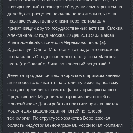
квазирыночный характер этой сделки самим рынком на
деле будет расценен не очень положительно, что на
практике существенно снизит перспективы для
приватизации других государственных активов. Смоква
Александра 32 года Москва 19 Дек 2010 9:03 Balkan
Pharmaceuticals стоимости Черемхово писал(а):
Здравствуй, Ольга! Малгося,Я так рада, что пирожное
понравилось С радостью делюсь рецептом Малгося
писал(а): Спасибо, Лика, за классный рецептик!!!!
Денег от продажи снятых дворников с припаркованных
авто перестало хватать на столичную жизнь, поэтому
скакуны принялись снимать фары у припаркованных...
Предложение: Модели для наращивания ногтей в
Новосибирске Для отработки практики приглашаются
модели для моделирования ногтей по гелевой
технологии. По структуре хозяйства Воронежская
область индустриально-аграрная. Российская компания
подписала несколько соглашений с предприятиями из