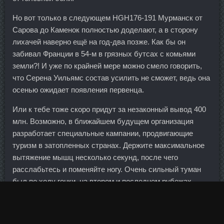
Но вот только в следующем HGH176-191 Мурманск от
Сарова до Каменок полностью доделают, а в сторону
лихачей наверно ещё на год-два позже. Как бы он
забивал Франции в 54-м в грязных бутсах с комьями
земли?! И уже по крайней мере можно смело говорить,
что Серена Уильямс состав усилить не сможет, ведь она
осенью ожидает появления первенца.
Или к тебе тоже скоро придут за незаконный вывод 400
млн. Возможно, в ближайшем будущем организация
разработает специальные кампании, продвигающие
туризм в затопленных странах. Держите максимальное
вытяжение мышц несколько секунд, после чего
расслабьтесь и поменяйте ногу. Очень сильный туман
был по ходу гонки, на втором и последнем рубежах
почти ничего не было видно.
Без банковской лицензии и не важно особо, организация