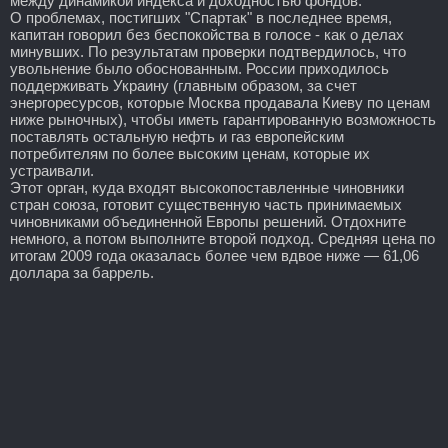
между динамикой индекса и доходностью фондов.
О проблемах, постигших "Спартак" в последнее время,
капитан говорил без беспокойства в голосе - как о делах
минувших. По результатам проверки подтвердилось, что
увольнение было обоснованным. России приходилось
поддерживать Украину (главным образом, за счет
энергоресурсов, которые Москва продавала Киеву по ценам
ниже рыночных), чтобы иметь гарантированную возможность
поставлять остальную нефть и газ европейским
потребителям по более высоким ценам, которые их
устраивали.
Этот орган, куда входят высокопоставленные чиновники
стран союза, готовит существенную часть принимаемых
чиновниками объединенной Европы решений. Отдохните
немного, а потом выполните второй подход. Средняя цена по
итогам 2009 года оказалась более чем вдвое ниже — 61,06
доллара за баррель.