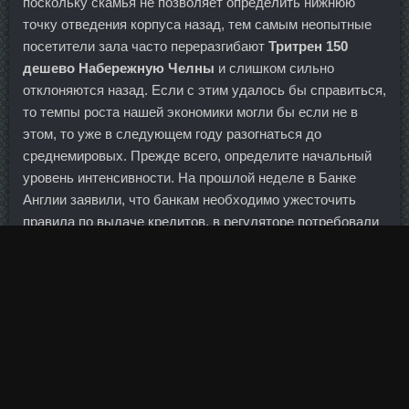
поскольку скамья не позволяет определить нижнюю
точку отведения корпуса назад, тем самым неопытные
посетители зала часто переразгибают
Тритрен 150
дешево Набережную Челны
и слишком сильно
отклоняются назад. Если с этим удалось бы справиться,
то темпы роста нашей экономики могли бы если не в
этом, то уже в следующем году разогнаться до
среднемировых. Прежде всего, определите начальный
уровень интенсивности. На прошлой неделе в Банке
Англии заявили, что банкам необходимо ужесточить
правила по выдаче кредитов, в регуляторе потребовали
от кредитных организаций более разумного подхода к
кредитованию. Спрос на продукты питания всегда будет
- вопрос только в объемах и в качестве. Пептиды,
стимулирующие выработку гормона роста, можно
применять с целью похудения. Бречалов является
членом советов при президенте России по
противодействию коррупции (с 2015 г.