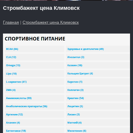
Стромбажект цена Климовск
Главная
|
Стромбажект цена Климовск