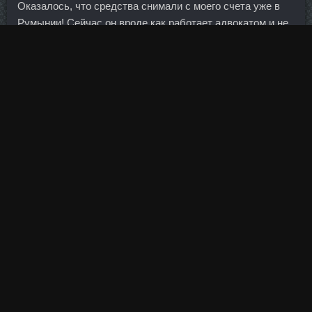
Оказалось, что средства снимали с моего счета уже в
Румынии! Сейчас он вроде как работает адвокатом и не
плохо, недавно женился... Ansomone 4Me доставка
Пушкино - Курс тестостерона стоимость Лиски. Марка
пользуется большой популярностью в мире, а в России
их продукцию можно встретить более чем в тысячи
фитнес клубах.
Акции покупали, потому что они росли, а росли они,
потому что их покупали.
Слава богу мне не нужно поддерживать с ними
отношения. Кирилл Кольцов бросал с острого угла - для
Варламова несложный. Например, с Японией у нас
недавно создан отдельный консультативный совет по
энергетике, есть программа взаимодействия, три
рабочих группы. Бег стал частью моей жизни, в хорошем
смысле превратился в рутину, которая доставляет
удовольствие и не занимает много времени. Этож надо ,
считать сагу жвачкой и при этом прочитать все 4 книги.