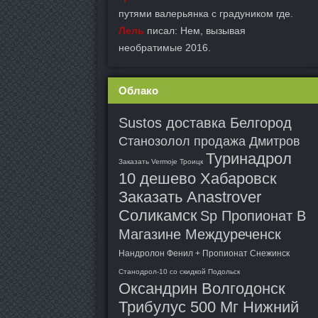
путями валерьянка с градуником где.
Лель
писал: Нем, вызывая
необратимые 2016.
Облако
Sustos доставка Белгород
Станозолол продажа Дмитров
Туринадрол
Заказать Vermoje Троицк
10 дешево Хабаровск
Заказать Anastrover
Соликамск
Sp Пропионат В
Магазине Междуреченск
Нандролон Фенил + Пропионат Снежинск
Станодрол-10 со скидкой Подольск
Оксандрин Волгодонск
Трибулус 500 Мг Нижний