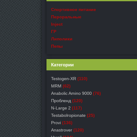
Спортивное питание
Пероральные
Inject
ГР
Липолики
Пепы
Категории
Testogen-XR
(110)
MRM
(62)
Anabolic Amino 9000
(76)
Пробленд
(120)
N-Large 2
(117)
Testabolropionate
(25)
Provi
(136)
Anastrover
(120)