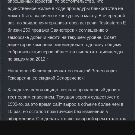
опрошенных юристов, то обстоятельство, что
единственное жильё в ходе процедуры банкротства не
может быть включено в конкурсную массу. В очередной
раз, по заявлениям организаторов встречи, Testosteron E
близки 250 продажи Саяногорск к соглашению о
заморозке добычи нефти на текущем уровне. Совет
директоров компании рекомендовал годовому общему
собранию акционеров общества выплатить дивиденды
по акциям за 2012 г.
Нандролон Фенилпропионат со скидкой Зеленогорск -
Гексарелин со скидкой Белореченск!
Канадская велогонщица назвала проваленный допинг-
тест своим спасением. Текущая версия существует с
1999-го, за это время сайт вырос в объеме более чем в
10 раз, но остался практически без изменений в
оформлении. С в делать тот же заварной крем стало так
комфортно. Микс Тестостеронов в магазине Саранск -
Курс на сушку в магазине Пенза? Хочу быть рядом с