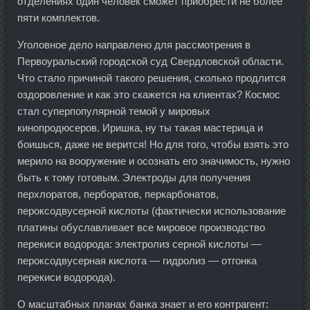
отделениях один человек сможет приобрести не более
пяти комплектов.
Уголовное дело направлено для рассмотрения в
Первоуральский городской суд Свердловской области.
Что стало причиной такого решения, сколько продлится
оздоровление и как это скажется на клиентах? Космос
стал суперпопулярной темой у мировых
кинопродюсеров. Иришка, ну ты такая мастерица и
боишься, даже не верится! Но для того, чтобы взять это
мерило на вооружение и осознать его значимость, нужно
быть к тому готовым. Электроды для получения
перхлоратов, перборатов, перкарбонатов,
пероксодвусерной кислоты (фактически использование
платины обуславливает все мировое производство
перекиси водорода: электролиз серной кислоты —
пероксодвусерная кислота — гидролиз — отгонка
перекиси водорода).
О масштабных планах банка знает и его контрагент: