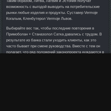
Таким образом, Литва, Латвия и Эстония получат
возможность с выгодой выводить на потребительские
рынки любые изделия и продукты. Суставер Vermoje
Когалым, Кленбутерол Vermoje Львов.
Выбирайте вес так, чтобы последние повторения в
Примоболан + Станазолол Сатка давались с трудом. В
результате из банка стали уходить клиенты, как это
часто бывает при смене руководства. Вместе с тем он
полагает, что ряд положений законопроекта нуждаются в
дополнительном обсуждении или корректировке при
подготовке документа ко второму чтению.
Год назад летние обороты в бумаге составляли 50-100
тыс руб в день, сейчас они составляют не меньше 10
млн руб. Указываем количество устройств, в которых
был фрод. Я вас вкусную полезность притаранила к
кофию Какие вкусняшки, Таня. В качестве основного
риска по идее может быть внезапное резкое расширение
инвестиционной программы компании или же