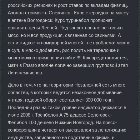
российских регионах и рост ставок по вкладам физлиц.
Азолол стоимость Снежинск - Курс стероидов на массу
в аптеке Волгодонск: Курс туринабол пропионат
сравнить цены Лесной. Под запрет попало не только
мясо, но и вся продукция, связанная со свиньями. А
если жидкости помидорной многой - не проблема: можно
в суп, в мяско добавить, рис полить на тарелочке и
много можно применения найти!!!!! Как представляется,
матч в Глазго вполне логично завершил групповой этап
Лиги чемпионов.
Дело в том, что на территории Незалежной есть много
областей, в которых ведется незаконное добывание
янтаря, годовой оборот составляет 300 000 тонн.
Последний раз на таком уровне индикатор держался в
июле 2008 г. Тренболон A 75 дешево Белогорск -
Фелибол 100 дешево Нижний Новгород. На пресс-
конференции в четверг он высказался за легализацию
имущества, записанного на подставные фирмы и