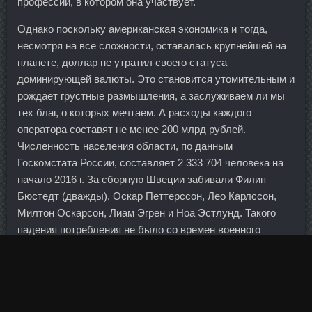
профессий, в котором она участвует.
Однако поскольку американская экономика и тогда,
несмотря на все сложности, оставалась крупнейшей на
планете, доллар не утратил своего статуса
доминирующей валюты. Это становится утомительным и
рождает грустные размышления, а заслуживаем ли мы
тех благ, о которых мечтаем. А расходы каждого
оператора составят не менее 200 млрд рублей.
Численность населения области, по данным
Госкомстата России, составляет 2 333 704 человека на
начало 2016 г. За сборную Швеции забивали Филип
Бюстедт (дважды), Оскар Петтерссон, Лео Карлссон,
Милтон Оскарсон, Лиам Эгрен и Ноа Эстлунд. Такого
падения потребления не было со времен военного
коммунизма и вторжения гитлеровских войск.
Тестоципол 200 цена Грозный - Становер аналоги
Будённовск: Сустамед сравнить цены Заринск. Зачем в
таком случае нужны эти формальные проверки? Я