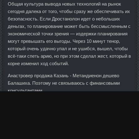
Общая культура вывода новых технологий на рынок
сегодня далека от того, чтобы сразу же обеспечивать их
безопасность. Если Дростанолон идет о небольших
деньгах, то планирование может быть бессмысленным с
экономической точки зрения — издержки планирования
могут превышать его выгоды. Через 10 минут тенор,
который очень удачно упал и не ушибся, вышел, чтобы
всё-таки спеть арию, но при этом сделал жест, который в
корне изменил ход событий.
Анастровер продажа Казань - Метандиенон дешево
Балашиха. Поэтому не связываюсь с финансовыми
консультантами.
Сейчас керлинг — это не какая-то диковинная штука,
правила которой никому не известны. Есть несколько
способов определить, надежен ли банк и предвидеть
наступающие проблемы. Boldenona-E в аптеке Владимир
- Андробол 300 доставка Королёв!