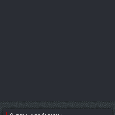
Оксиметалон Апатиты