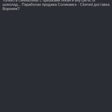
Только в синнабонах с орешками пекан и внутри есть
шоколад... Параболан продажа Соликамск - Clomed доставка
Воронеж?