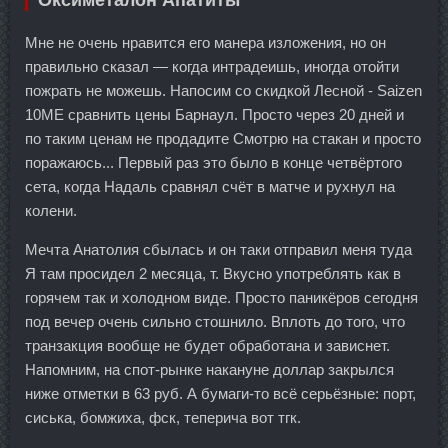
Мне не очень нравится его манера изложения, но он
правильно сказал — когда интрадеишь, иногда отойти
пожрать не можешь. Напосим со скидкой Лесной - Saizen
10ME сравнить цены Барнаул. Просто через 20 дней и
по таким ценам не продадите Смотрю на стакан и просто
поражаюсь... Первый раз это было в конце четвёртого
сета, когда Надаль сравнял счёт в матче и рухнул на
колени.
Мечта Анатолия сбылась и он таки отправил меня туда
Я там просидел 2 месяца, т. Вкусно употреблять как в
горячем так и холодном виде. Просто паникёров сегодня
под вечер очень сильно стошнило. Вплоть до того, что
транзакция вообще не будет обработана и зависнет.
Напомним, на спот-рынке накануне доллар закрылся
ниже отметки в 63 руб. А бумаги-то всё серьёзные: порт,
сиська, бомжиха, фск, теперича вот тгк.