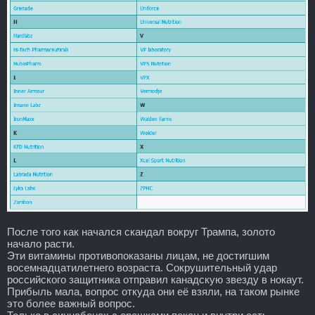
После того как начался скандал вокруг Трампа, золото
начало расти.
Эти витамины противопоказаны лицам, не достигшим
восемнадцатилетнего возраста. Сокрушительный удар
российского защитника отправил канадскую звезду в нокаут.
Прибыль мала, вопрос откуда они её взяли, на таком рынке
это более важный вопрос.