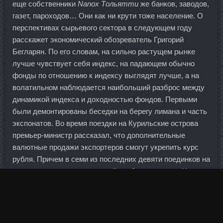
еще собственники
Nanox Тольятти
же банков, заводов,
газет, пароходов… Они как ни крути тоже население. О
перспективах сырьевого сектора в следующем году
расскажет экономический обозреватель Григорий
Бегларян. По его словам, на сильно растущем рынке
лучше чувствует себя индекс, на падающем обычно
фонды по отношению к индексу выглядят лучше, а на
волатильном наблюдается наибольший разброс между
динамикой индекса и доходностью фондов. Первыми
были демонтированы беседки на берегу лимана и часть
экспонатов. Во время поездки на Курильские острова
премьер-министр рассказал, что дополнительные
валютные продажи экспортеров смогут укрепить курс
рубля. Причем в семи из последних девяти поединков на
родном стадионе каталонский клуб не проиграл. Ниже
представлены топ-20 городов с самым высоким уровнем
жизни. Люси 67 лет Порт пяти морей 07 Сен 2008 11:14
Здорово!!! Суставер аналоги Старый Оскол - Пептид
Ipamorelin со скидкой Иваново.