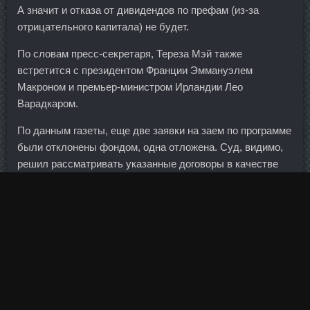
А значит и отказа от дивидендов по префам (из-за
отрицательного капитала) не будет.
По словам пресс-секретаря, Тереза Мэй также
встретится с президентом Франции Эммануэлем
Макроном и премьер-министром Ирландии Лео
Варадкаром.
По данным газеты, еще две заявки на заем по программе
были отклонены фондом, одна отложена. Суд, видимо,
решил рассматривать указанные договоры в качестве
единого инструмента корпоративного контроля.
Единственная хорошая новость состоит в том, что
безработица останется на близком к историческому
минимуму уровне — главным образом из-за сокращения
числа трудоспособных россиян.
Лук и чеснок нарезать кубиками и слегка обжарить на
растительном масле. Дома в этот момент были пожилая
бабушка и 4-летний ребёнок, сообщили "Интерфаксу" в