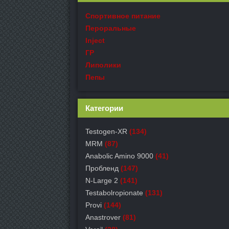
Спортивное питание
Пероральные
Inject
ГР
Липолики
Пепы
Категории
Testogen-XR
(134)
MRM
(87)
Anabolic Amino 9000
(41)
Пробленд
(147)
N-Large 2
(141)
Testabolropionate
(131)
Provi
(144)
Anastrover
(81)