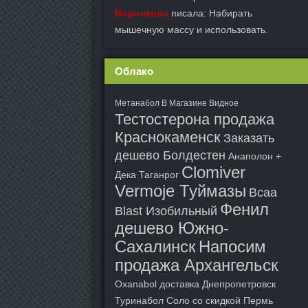
Воронкова
писала: Набирать
мышечную массу и использовать.
Облако
Метанабол В Магазине Видное
Тестостерона продажа
Краснокаменск
Заказать
дешево Болдестен
Анаполон +
Clomiver
Дека Таганрог
Vermoje Туймазы
Bcaa
Фенил
Blast Изобильный
дешево Южно-
Сахалинск
Напосим
продажа Архангельск
Oxanabol доставка Днепропетровск
Туринабол Соло со скидкой Пермь