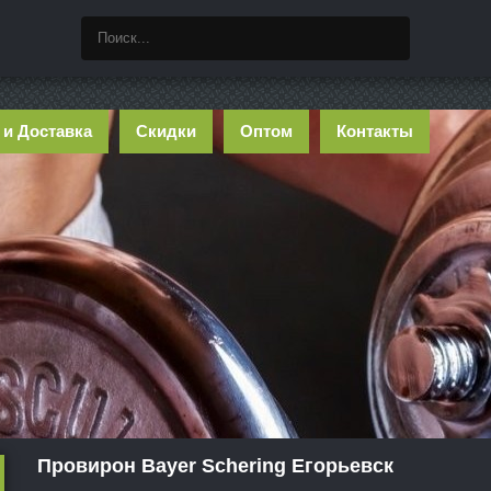
 и Доставка
Скидки
Оптом
Контакты
Провирон Bayer Schering Егорьевск