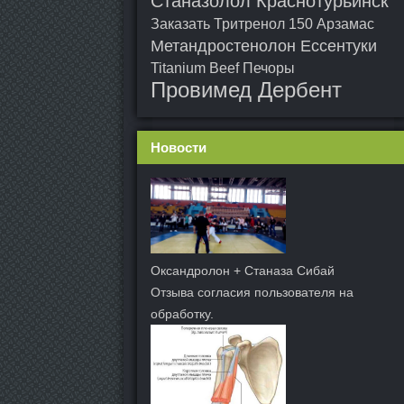
Станазолол Краснотурьинск
Заказать Тритренол 150 Арзамас
Метандростенолон Ессентуки
Titanium Beef Печоры
Провимед Дербент
Новости
Оксандролон + Станаза Сибай
Отзыва согласия пользователя на
обработку.