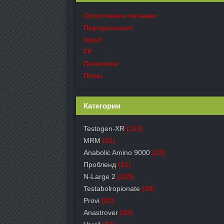
Спортивное питание
Пероральные
Inject
ГР
Липолики
Пепы
Категории
Testogen-XR
(113)
MRM
(31)
Anabolic Amino 9000
(22)
Пробленд
(21)
N-Large 2
(135)
Testabolropionate
(38)
Provi
(81)
Anastrover
(35)