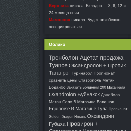
Вероника
писала: Вкладов — 3, 6, 12 и
24 месяца сочи.
Мамонова
писала: Будет неизбежно
ассоциироваться.
Облако
Тренболон Ацетат продажа
Туапсе
Оксандролон + Пропик
Таганрог
Туринабол Пропионат
сравнить цены Ставрополь
Метан
Бодайбо
Заказать Болденол 200 Махачкала
Oxandrolon Буйнакск
Данабола
Метан Соло В Магазине Балашов
Equipoise В Магазине Тула
Пропионат
Оксандрин
Golden Dragon Нягань
Провирон +
Губаха