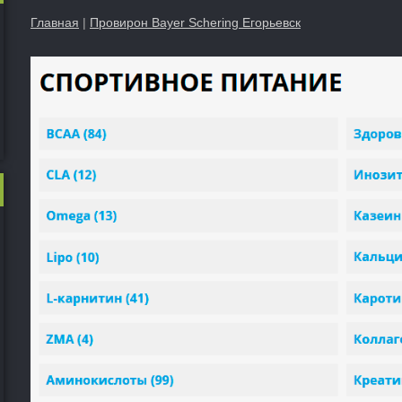
Главная
|
Провирон Bayer Schering Егорьевск