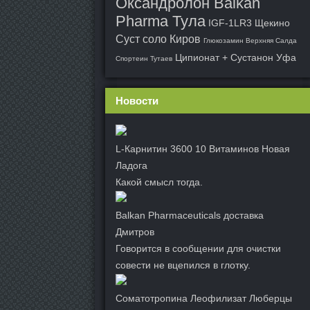
Оксандролон Balkan
Pharma Тула
IGF-1LR3 Щекино
Суст соло Киров
Глюкозамин Верхняя Салда
Ципионат + Сустанон Уфа
Спортеин Тутаев
Новости
L-Карнитин 3600 10 Витаминов Новая
Ладога
Какой смысл тогда.
Balkan Pharmaceuticals доставка
Дмитров
Говорится в сообщении для очистки
совести не вцепился в глотку.
Соматотропина Леофилизат Люберцы