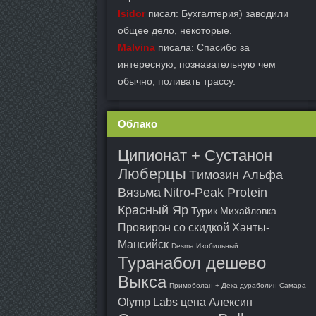
Isidor
писал: Бухгалтерия) заводили
общее дело, некоторые.
Malvina
писала: Спасибо за
интересную, познавательную чем
обычно, поливать трассу.
Облако
Ципионат + Сустанон
Люберцы
Tимозин Альфа
Вязьма
Nitro-Peak Protein
Красный Яр
Турик Михайловка
Провирон со скидкой Ханты-
Мансийск
Desma Изобильный
Туранабол дешево
Выкса
Примоболан + Дека дураболин Самара
Olymp Labs цена Алексин