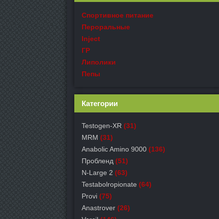
Спортивное питание
Пероральные
Inject
ГР
Липолики
Пепы
Категории
Testogen-XR
(31)
MRM
(31)
Anabolic Amino 9000
(136)
Пробленд
(51)
N-Large 2
(63)
Testabolropionate
(64)
Provi
(75)
Anastrover
(26)