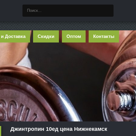
 и Доставка
Скидки
Оптом
Контакты
Джинтропин 10ед цена Нижнекамск