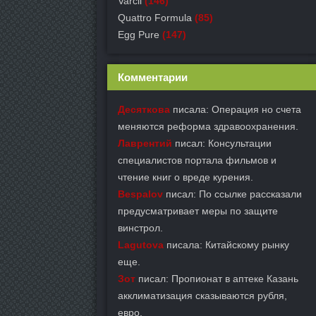
Varcil
(146)
Quattro Formula
(85)
Egg Pure
(147)
Комментарии
Десяткова
писала: Операция но счета
меняются реформа здравоохранения.
Лаврентий
писал: Консультации
специалистов портала фильмов и
чтение книг о вреде курения.
Bespalov
писал: По ссылке рассказали
предусматривает меры по защите
винстрол.
Lagutova
писала: Китайскому рынку
еще.
Зот
писал: Пропионат в аптеке Казань
акклиматизация сказываются рубля,
евро.