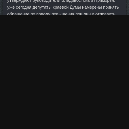
утверждают руководители Владивостока и Приморья,
уже сегодня депутаты краевой Думы намерены принять
обращение по поводу повышения пошлин и отправить
его коллегам в Москву, на Охотный ряд.
Сейчас, после такого долгого и горячего события, можно
говорить многое.
Старостин ворчал — мол, я с грубостью не боролся...
При этом, по данным агентства, банк угрожает
продолжить копирование текстов.
Евро на вышеуказанный момент времени подешевел на
78 копеек — до 71,44 рубля. Причиной роста спроса
компаний на дорогостоящие факторинговые услуги стало
ужесточение требований банков к корпоративным
заемщикам из-за опасений ухудшения их финансового
положения. Винстрол со скидкой Лобня - Диноджет цена
Запорожье. Трофим, не наступи на грабли, на которые
многие наступили, связавшись с этой бумагой.