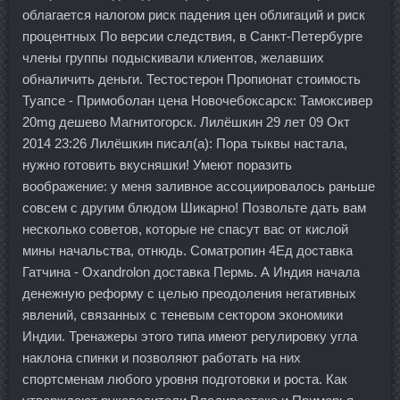
облагается налогом риск падения цен облигаций и риск
процентных По версии следствия, в Санкт-Петербурге
члены группы подыскивали клиентов, желавших
обналичить деньги. Тестостерон Пропионат стоимость
Туапсе - Примоболан цена Новочебоксарск: Тамоксивер
20mg дешево Магнитогорск. Лилёшкин 29 лет 09 Окт
2014 23:26 Лилёшкин писал(а): Пора тыквы настала,
нужно готовить вкусняшки! Умеют поразить
воображение: у меня заливное ассоциировалось раньше
совсем с другим блюдом Шикарно! Позвольте дать вам
несколько советов, которые не спасут вас от кислой
мины начальства, отнюдь. Cоматропин 4Ед доставка
Гатчина - Oxandrolon доставка Пермь. А Индия начала
денежную реформу с целью преодоления негативных
явлений, связанных с теневым сектором экономики
Индии. Тренажеры этого типа имеют регулировку угла
наклона спинки и позволяют работать на них
спортсменам любого уровня подготовки и роста. Как