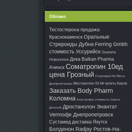
Облако
Тестостерона продажа
Оральные
Краснокаменск
Стрероиды Дубна
Ferring Gmbh
стоимость Уссурийск
Guarana
Дека Balkan Pharma
Новоузенск
Cоматропин 10ед
Ачинск
цена Грозный
Стероидов На Массу
Местеролон 50 Мг купить Киров
Днепропетровск
Заказать Body Pharm
Коломна
Анастровер стоимость Спасск-
Дростанолон Энантат
Дальний
Vermodje Днепропетровск
Сустамед доставка Якутск
Болденон Radjay Ростов-На-