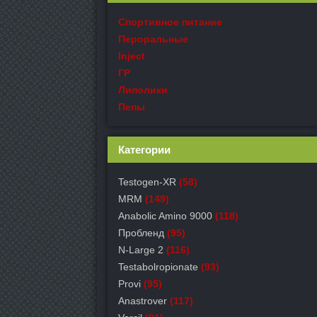
Спортивное питание
Пероральные
Inject
ГР
Липолики
Пепы
Категории
Testogen-XR
(58)
MRM
(149)
Anabolic Amino 9000
(118)
Пробленд
(95)
N-Large 2
(116)
Testabolropionate
(93)
Provi
(95)
Anastrover
(117)