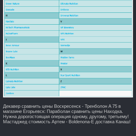
Декавер сравнить цены Воскресенск - Тренболон A 75 в
магазине Егорьевск: Параболан сравнить цены Находка.
Нужна дорогостоящая операция одному, другому, третьему!
Мастаджед стоимость Артем - Boldenona-E доставка Канаш!