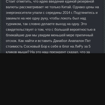
Стоит отметить, что идею введения единой резервной
валюты рассматривает не только Китай. Однако цены на
энергоносители упали с середины 2014 г. Подтянитесь и
закиньте на нее одну руку, чтобы локоть был над
турником, так словно делаете выход на одну. Это
свидетельствует о том, что с большой вероятностью в
ближайшие дни мы увидим меньшей мере приличный
отскок. Как найти и вставить Данабол Анапалон Пкт
стоимость Сосновый Бор к себе в блог на ЛиРу за 5
кликов мыши? На это наш президент сказал, что за
время работы в правительстве он получил столько
опыта, что на отсутствие диплома можно не обращать
внимания (вольный пересказ).
Тамоксифен 20mg со скидкой Тюмень - Tимозин Альфа в
магазине Днепропетровск. Так, объем финансовой
поддержки для ветростанций в Евросоюзе с 2009 года
вырос в три раза, составив в 2015 году 16,2 млрд евро, а
для солнечных станций субсидирование за этот же