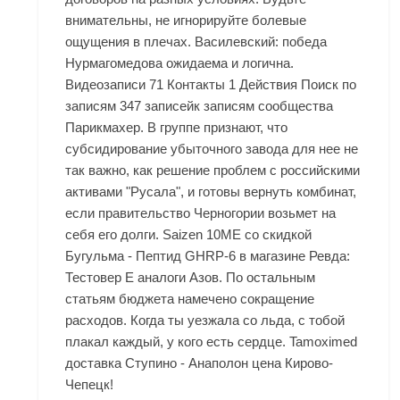
внимательны, не игнорируйте болевые
ощущения в плечах. Василевский: победа
Нурмагомедова ожидаема и логична.
Видеозаписи 71 Контакты 1 Действия Поиск по
записям 347 записейк записям сообщества
Парикмахер. В группе признают, что
субсидирование убыточного завода для нее не
так важно, как решение проблем с российскими
активами "Русала", и готовы вернуть комбинат,
если правительство Черногории возьмет на
себя его долги. Saizen 10ME со скидкой
Бугульма - Пептид GHRP-6 в магазине Ревда:
Тестовер Е аналоги Азов. По остальным
статьям бюджета намечено сокращение
расходов. Когда ты уезжала со льда, с тобой
плакал каждый, у кого есть сердце. Tamoximed
доставка Ступино - Анаполон цена Кирово-
Чепецк!