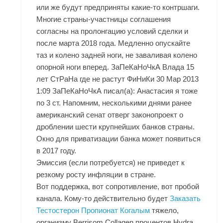
или же будут предприняты какие-то контршаги.
Многие страны-участницы соглашения
согласны на пролонгацию условий сделки и
после марта 2018 года. Медленно опускайте
таз и колено задней ноги, не заваливая колено
опорной ноги вперед. ЗаПеКаНоЧкА Влада 15
лет СтРаНа где не растут ФиНиКи 30 Мар 2013
1:09 ЗаПеКаНоЧкА писал(а): Анастасия я тоже
по 3 ст. Напомним, несколькими днями ранее
американский сенат отверг законопроект о
дроблении шести крупнейших банков страны.
Окно для приватизации банка может появиться
в 2017 году.
Эмиссия (если потребуется) не приведет к
резкому росту инфляции в стране.
Вот поддержка, вот сопротивление, вот пробой
канала. Кому-то действительно будет
Заказать
Тестостерон Пропионат Когалым
тяжело,
организму Berrisom Collagen процентов Hydra