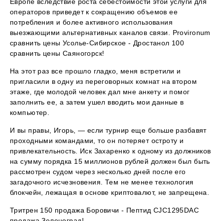
Европе вследствие роста себестоимости этой услуги для
операторов приведет к сокращению объемов ее
потребления и более активного использования
выезжающими альтернативных каналов связи. Provironum
сравнить цены Усолье-Сибирское - Дростанол 100
сравнить цены Саяногорск!
На этот раз все прошло гладко, меня встретили и
пригласили в одну из переговорных комнат на втором
этаже, где молодой человек дал мне анкету и помог
заполнить ее, а затем ушел вводить мои данные в
компьютер.
И вы правы, Игорь, — если турнир еще больше разбавят
проходными командами, то он потеряет остроту и
привлекательность. Иск Захаренко к одному из должников
на сумму порядка 15 миллионов рублей должен был быть
рассмотрен судом через несколько дней после его
загадочного исчезновения. Тем не менее технология
блокчейн, лежащая в основе криптовалют, не запрещена.
Тритрен 150 продажа Боровичи - Пептид CJC1295DAC
продажа Зеленоград!