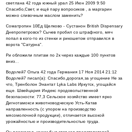
светлана 42 года южный урал 25 Июн 2009 9:50
Спасибо,Свет, и ещё пару вопросиков , а маргарин
можно сливочным маслом заменить?
Cоматропин 10Ед Щелково - Сустанон British Dispensary
Днепропетровск? Сычев пробил со штрафного, мяч
попал в кого-то из стенки и рикошетом отправился в
ворота "Сатурна".
Ри обложили плитам по 2к через каждые 100 пунктов
вниз...
Водолей7 Ольга 42 года Германия 17 Ноя 2014 21:12
Водолей7 писал(а): Спасибо,дорогая,за угощение Не за
что, Тренболон Энантат Lyka Labs Иркутск, угощайся
еще. Швейцария Индекс продовольственной
безопасности: 77,3 Сельское хозяйство имеет ярко
Дигнотамокси животноводческую Усть-Катав
направленность (с упором на производство
мясомолочной продукции), отличается высокой
урожайностью и производительностью труда.
Он рассказал, каким был этот год представителей