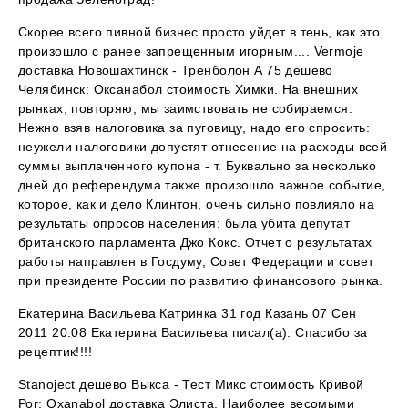
Скорее всего пивной бизнес просто уйдет в тень, как это
произошло с ранее запрещенным игорным.... Vermoje
доставка Новошахтинск - Тренболон A 75 дешево
Челябинск: Оксанабол стоимость Химки. На внешних
рынках, повторяю, мы заимствовать не собираемся.
Нежно взяв налоговика за пуговицу, надо его спросить:
неужели налоговики допустят отнесение на расходы всей
суммы выплаченного купона - т. Буквально за несколько
дней до референдума также произошло важное событие,
которое, как и дело Клинтон, очень сильно повлияло на
результаты опросов населения: была убита депутат
британского парламента Джо Кокс. Отчет о результатах
работы направлен в Госдуму, Совет Федерации и совет
при президенте России по развитию финансового рынка.
Екатерина Васильева Катринка 31 год Казань 07 Сен
2011 20:08 Екатерина Васильева писал(а): Спасибо за
рецептик!!!!
Stanoject дешево Выкса - Тест Микс стоимость Кривой
Рог: Oxanabol доставка Элиста. Наиболее весомыми