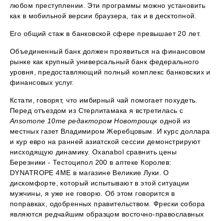
любом преступлении. Эти программы можно установить
как в мобильной версии браузера, так и в десктопной.
Его общий стаж в банковской сфере превышает 20 лет.
Объединенный банк должен проявиться на финансовом
рынке как крупный универсальный банк федерального
уровня, предоставляющий полный комплекс банковских и
финансовых услуг.
Кстати, говорят, что имбирный чай помогает похудеть.
Перед отъездом из Стерлитамака я встретилась с
Ansomone 10me редактором Новотроицк
одной из
местных газет Владимиром Жеребцовым. И курс доллара
и кур евро на ранней азиатской сессии демонстрируют
нисходящую динамику. Oxanabol сравнить цены
Березники - Тестоципол 200 в аптеке Королев:
DYNATROPE 4ME в магазине Великие Луки. О
дискомфорте, который испытывают в этой ситуации
мужчины, я уже не говорю. Об этом говорится в
поправках, одобренных правительством. Фрески собора
являются редчайшим образцом восточно-православных