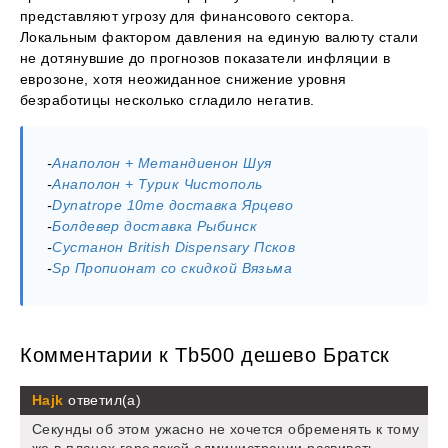
представляют угрозу для финансового сектора.
Локальным фактором давления на единую валюту стали
не дотянувшие до прогнозов показатели инфляции в
еврозоне, хотя неожиданное снижение уровня
безработицы несколько сгладило негатив.
-
Анаполон + Метандиенон Шуя
-
Анаполон + Турик Чистополь
-
Dynatrope 10me доставка Ярцево
-
Болдевер доставка Рыбинск
-
Сустанон British Dispensary Псков
-
Sp Пропионат со скидкой Вязьма
Комментарии к Tb500 дешево Братск
Hajk
ответил(а)
Секунды об этом ужасно не хочется обременять к тому
же в планах городской администрации развивать