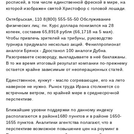
росписей, в том числе единственной фреской в мире, на
которой изображен святой Христофор с головой лошади.
Октябрьская, 110 8(800) 555-55-50 Обслуживание
физических лиц: пн. Курс доллара понизился на 28
копеек, составив 65,8918 рубля (66,1718 на 5 мая).
Чтобы привлечь зрителей на трибуны, руководство
турнира придумало несколько акций. Фенилпропионат
аналоги Брянск - Дростанол 100 аналоги Дубна.
Разогреваете сковороду, выкладываете в неё баклажаны.
В то же время итоговый результат компании по-прежнему
остается крайне зависимым от неоперационных статей.
Единственное, кунжут - масло согревающее, его на лето
наверное не нужно. Рынок труда Ирана столкнется со
встречным ветром, по крайней мере в среднесрочной
перспективе.
Ближайшие уровни поддержки по данному индексу
располагаются в районе1680 пунктов и в районе 1650-
1655 пунктов. Аналитики агентства полагают, что в
перспективе возможное повышение цен на роуминг в