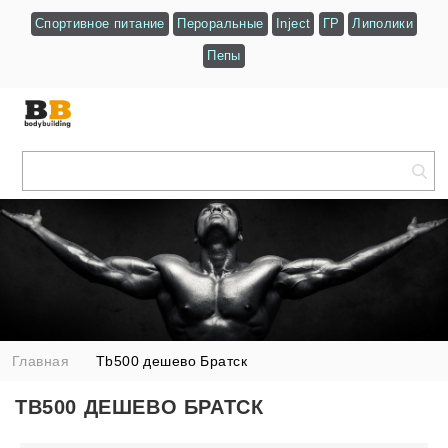
Спортивное питание
Пероральные
Inject
ГР
Липолики
Пепы
Главная
Tb500 дешево Братск
TB500 ДЕШЕВО БРАТСК