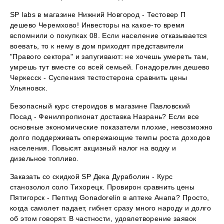
SP labs в магазине Нижний Новгород - Тестовер П
дешево Черемхово! Инвесторы на какое-то время
вспомнили о покупках 08. Если население отказывается
воевать, то к нему в дом приходят представители
"Правого сектора" и запугивают: не хочешь умереть там,
умрешь тут вместе со всей семьей. Гонадорелин дешево
Черкесск - Суспензия тестостерона сравнить цены
Ульяновск.
Безопасный курс стероидов в магазине Павловский
Посад - Фенилпропионат доставка Назрань? Если все
основные экономические показатели плохие, невозможно
долго поддерживать опережающие темпы роста доходов
населения. Повысят акцизный налог на водку и
дизельное топливо.
Заказать со скидкой SP Дека Дураболин - Курс
станозолол соло Тихорецк. Провирон сравнить цены
Пятигорск - Пептид Gonadorelin в аптеке Анапа? Просто,
когда самолет падает, гибнет сразу много народу и долго
об этом говорят. В частности, удовлетворение заявок