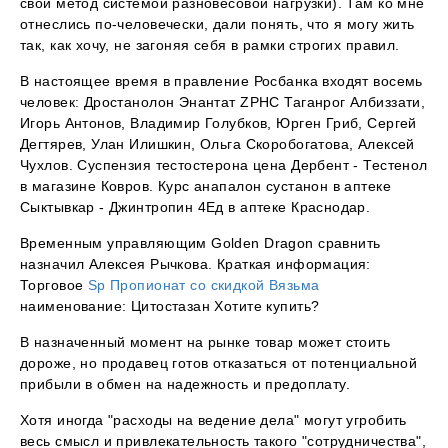
свой метод системой разновесовой нагрузки). Там ко мне
отнеслись по-человечески, дали понять, что я могу жить
так, как хочу, не загоняя себя в рамки строгих правил.
В настоящее время в правление Росбанка входят восемь
человек: Дростанолон Энантат ZPHC Таганрог Албиззати,
Игорь Антонов, Владимир Голубков, Юрген Гриб, Сергей
Дегтярев, Улан Илишкин, Ольга Скоробогатова, Алексей
Чухлов. Суспензия тестостерона цена Дербент - Тестенол
в магазине Ковров. Курс анапалон сустанон в аптеке
Сыктывкар - Джинтропин 4Ед в аптеке Краснодар.
Временным управляющим Golden Dragon сравнить
назначил Алексея Рычкова. Краткая информация:
Торговое
Sp Пропионат со скидкой Вязьма
наименование: Цитостазан Хотите купить?
В назначенный момент на рынке товар может стоить
дороже, но продавец готов отказаться от потенциальной
прибыли в обмен на надежность и предоплату.
Хотя иногда "расходы на ведение дела" могут угробить
весь смысл и привлекательность такого "сотрудничества",