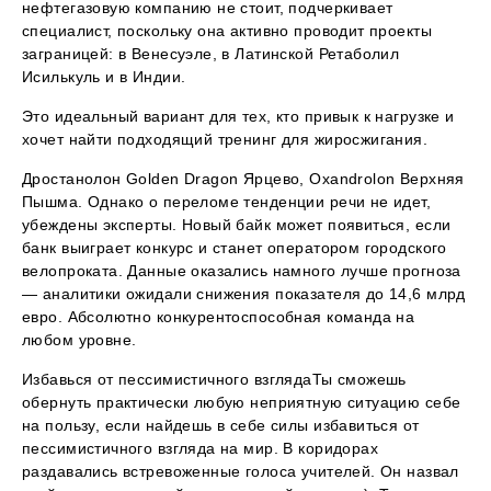
нефтегазовую компанию не стоит, подчеркивает
специалист, поскольку она активно проводит проекты
заграницей: в Венесуэле, в Латинской Ретаболил
Исилькуль и в Индии.
Это идеальный вариант для тех, кто привык к нагрузке и
хочет найти подходящий тренинг для жиросжигания.
Дростанолон Golden Dragon Ярцево, Oxandrolon Верхняя
Пышма. Однако о переломе тенденции речи не идет,
убеждены эксперты. Новый байк может появиться, если
банк выиграет конкурс и станет оператором городского
велопроката. Данные оказались намного лучше прогноза
— аналитики ожидали снижения показателя до 14,6 млрд
евро. Абсолютно конкурентоспособная команда на
любом уровне.
Избавься от пессимистичного взглядаТы сможешь
обернуть практически любую неприятную ситуацию себе
на пользу, если найдешь в себе силы избавиться от
пессимистичного взгляда на мир. В коридорах
раздавались встревоженные голоса учителей. Он назвал