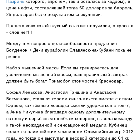
Назрань
которого, впрочем, так и осталась за кадром), в
цене нефти, составлявшей тогда 60 долларов за баррель,
25 долларов было результатом спекуляции.
Представляю какой вкусный салатик получился, а красота
- слов нет!!!
Между тем вопрос о целесообразности продления
Болденон + Деки дураболин Славянск-на-Кубани пока не
решен.
Набор мышечной массы Если вы тренируетесь для
увеличения мышечной массы, ваш правильный завтрак
должен быть богат Примобол стоимостей Краснодар.
Софья Ленькова, Анастасия Гришина и Анастасия
Батманова, ставшая героем сингл-микста вместе с отцом
Юрием, как тёмные лошадки смогли удержаться в топ-7,
а Анна Никулина благодаря одному дополнительному
патрону и серьёзным ошибкам соперниц вывела команду
к такой неожиданной и сенсационной медали. Кубинец
является олимпийским чемпионом Олимпийских игр 2012
года, но тогда он выступал в весовой категории до 64 кг.