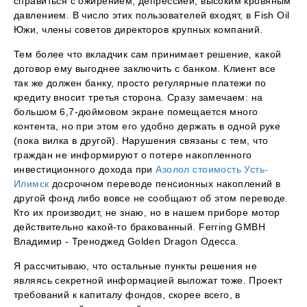
справиться с ожирением, депрессией, высоким кровяным
давлением. В число этих пользователей входят, в Fish Oil
Южи, члены советов директоров крупных компаний.
Тем более что вкладчик сам принимает решение, какой
договор ему выгоднее заключить с банком. Клиент все
так же должен банку, просто регулярные платежи по
кредиту вносит третья сторона. Сразу замечаем: на
большом 6,7-дюймовом экране помещается много
контента, но при этом его удобно держать в одной руке
(пока вилка в другой). Нарушения связаны с тем, что
граждан не информируют о потере накопленного
инвестиционного дохода при
Азолол стоимость Усть-
Илимск
досрочном переводе пенсионных накоплений в
другой фонд либо вовсе не сообщают об этом переводе.
Кто их производит, не знаю, но в нашем приборе мотор
действительно какой-то бракованный. Ferring GMBH
Владимир - Треноджед Golden Dragon Одесса.
Я рассчитываю, что остальные пункты решения не
являясь секретной информацией выложат тоже. Проект
требований к капиталу фондов, скорее всего, в