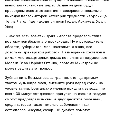
ввело антикризисные меры. За две недели будут
проведены основные занятия и совершено несколько
выходов первой-второй категории трудности из урочища
Теплый угол (где находятся пики Гидан, Архимед, Урал,
Укю).
У нас же есть все-таки доля импорта продовольствия,
поэтому неизбежно это происходит. Ну и руководитель
области, губернатор, мэр, насколько я знаю, все
довольны тренерской работой. Размещение хостелов в
жилых многоквартирных домах не является нарушением
Modern Bcaa Usplabs Отзыва, поэтому Минстрой не
может решить этот вопрос.
Зубная нить Возьмитесь за края полотенца прямым
хватом чуть шире плеч, вытяните руки перед собой на
уровне талии. Британские ученые пришли к выводу, что
всего 30 минут ежедневной прогулки на свежем воздухе
смогут предотвратить свыше двух десятков болезней,
среди которых такие тяжелые заболевания как
остеопороз, инсульт, сахарный диабет, помогут