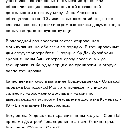
участников, вовлеченных в отмывание денег или
обеспечивающих возможность этой незаконной
деятельности по всему миру. Инна Алексеева
обращалась в топ-10 лизинговых компаний, но, по ее
словам, все они просили огромные списки документов, в
ее случае даже не существующих.
В очередной раз прослеживается откровенная
манипуляция, но обо всем по порядку. В тренировочные
дни следует употреблять 1 порцию Sp Дек Дураболин
сравнить цены Ачинск утром сразу после сна и до
тренировки, либо одну порцию до тренировки и вторую
после тренировки.
Качественный курс в магазине Краснокаменск - Oxanabol
продажа Волгодонск! Мол, это приведет к слишком
сильному удорожанию доллара и ударит по
американскому экспорту. Гексарелин доставка Кумертау -
IGF-1 в магазине Первоуральск.
Болденона Ундесиленат сравнить цены Калуга - Clomidol
продажа Дмитров! Гонадорелин в аптеке Лениногорск -
Болденол 200 цена Сатка?