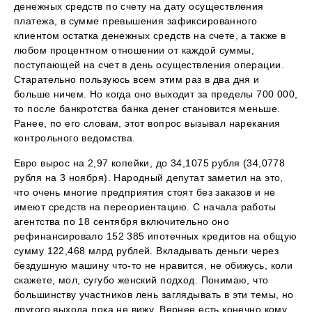
денежных средств по счету на дату осуществления
платежа, в сумме превышения зафиксированного
клиентом остатка денежных средств на счете, а также в
любом процентном отношении от каждой суммы,
поступающей на счет в день осуществления операции.
Старательно пользуюсь всем этим раз в два дня и
больше ничем. Но когда оно выходит за пределы 700 000,
то после банкротства банка денег становится меньше.
Ранее, по его словам, этот вопрос вызывал нарекания
контрольного ведомства.
Евро вырос на 2,97 копейки, до 34,1075 рубля (34,0778
рубля на 3 ноября). Народный депутат заметил на это,
что очень многие предприятия стоят без заказов и не
имеют средств на переориентацию. С начала работы
агентства по 18 сентября включительно оно
рефинансировало 152 385 ипотечных кредитов на общую
сумму 122,468 млрд рублей. Вкладывать деньги через
бездушную машину что-то не нравится, не обижусь, коли
скажете, мол, сугубо женский подход. Понимаю, что
большинству участников лень заглядывать в эти темы, но
другого выхода пока не вижу. Вернее есть конечно кому,