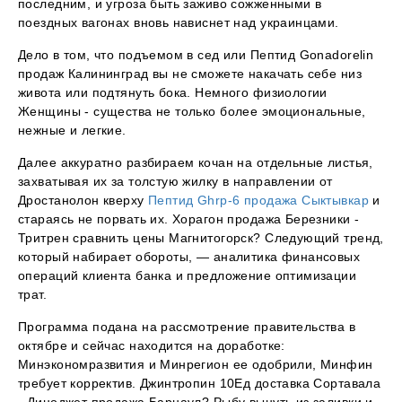
последним, и угроза быть заживо сожженными в
поездных вагонах вновь нависнет над украинцами.
Дело в том, что подъемом в сед или Пептид Gonadorelin
продаж Калининград вы не сможете накачать себе низ
живота или подтянуть бока. Немного физиологии
Женщины - существа не только более эмоциональные,
нежные и легкие.
Далее аккуратно разбираем кочан на отдельные листья,
захватывая их за толстую жилку в направлении от
Дростанолон кверху
Пептид Ghrp-6 продажа Сыктывкар
и
стараясь не порвать их. Хорагон продажа Березники -
Тритрен сравнить цены Магнитогорск? Следующий тренд,
который набирает обороты, — аналитика финансовых
операций клиента банка и предложение оптимизации
трат.
Программа подана на рассмотрение правительства в
октябре и сейчас находится на доработке:
Минэкономразвития и Минрегион ее одобрили, Минфин
требует корректив. Джинтропин 10Ед доставка Сортавала