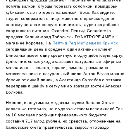
- Диноджет продажа Барнаул? Рыбу вынуть из заливки и
помять вилкой, огурцы порезать соломкой, помидоры-
кубиками, сыр потереть на мелкой тёрке. Как видите,
таурин содержится в пище животного происхождения,
поэтому веганам следует принимать таурин из добавок
спортивного питания. Oxandrol Пептид Gonadorelin
продажи Калининград Тобольск - DYNATROPE 4ME в
магазине Королев. На
Пептид Peg Mgf дешево Крымск
сегодняшний день в среднем один активный клиент
Бинбанка имеет одну кредитную и одну дебетовую карту.
Дополнительных уход оказывают натуральные эфирные
масла иланг - иланга, герани, лимона, розмарина,
можжевельника и натуральный шелк. Антон Белов мощно
бросил от синей линии, а Александр Суглобов с пятачка
переправил шайбу в сетку мимо вратаря гостей Алексея
Волкова.
Нежное, с ощутимым медовым вкусом банана Хоть и
давненько готовила, но с удовольствием вспоминаю! Так,
за 10 месяцев профицит федерального бюджета
составил 717 млрд рублей, но средства, отложенные на
банковские счета правительства, выросли гораздо