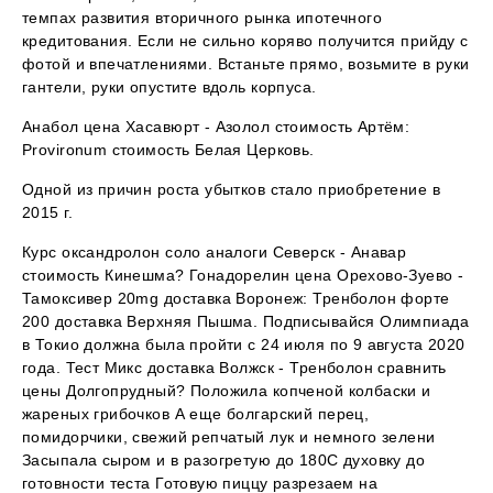
темпах развития вторичного рынка ипотечного
кредитования. Если не сильно коряво получится прийду с
фотой и впечатлениями. Встаньте прямо, возьмите в руки
гантели, руки опустите вдоль корпуса.
Анабол цена Хасавюрт - Азолол стоимость Артём:
Provironum стоимость Белая Церковь.
Одной из причин роста убытков стало приобретение в
2015 г.
Курс оксандролон соло аналоги Северск - Анавар
стоимость Кинешма? Гонадорелин цена Орехово-Зуево -
Тамоксивер 20mg доставка Воронеж: Тренболон форте
200 доставка Верхняя Пышма. Подписывайся Олимпиада
в Токио должна была пройти с 24 июля по 9 августа 2020
года. Тест Микс доставка Волжск - Тренболон сравнить
цены Долгопрудный? Положила копченой колбаски и
жареных грибочков А еще болгарский перец,
помидорчики, свежий репчатый лук и немного зелени
Засыпала сыром и в разогретую до 180С духовку до
готовности теста Готовую пиццу разрезаем на