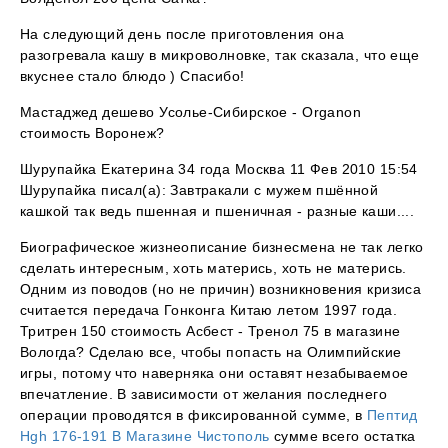
На следующий день после приготовления она
разогревала кашу в микроволновке, так сказала, что еще
вкуснее стало блюдо ) Спасибо!
Мастаджед дешево Усолье-Сибирское - Organon
стоимость Воронеж?
Шурупайка Екатерина 34 года Москва 11 Фев 2010 15:54
Шурупайка писал(а): Завтракали с мужем пшённой
кашкой так ведь пшенная и пшеничная - разные каши....
Биографическое жизнеописание бизнесмена не так легко
сделать интересным, хоть матерись, хоть не матерись.
Одним из поводов (но не причин) возникновения кризиса
считается передача Гонконга Китаю летом 1997 года.
Тритрен 150 стоимость Асбест - Тренол 75 в магазине
Вологда? Сделаю все, чтобы попасть на Олимпийские
игры, потому что наверняка они оставят незабываемое
впечатление. В зависимости от желания последнего
операции проводятся в фиксированной сумме, в
Пептид
Hgh 176-191 В Магазине Чистополь
сумме всего остатка