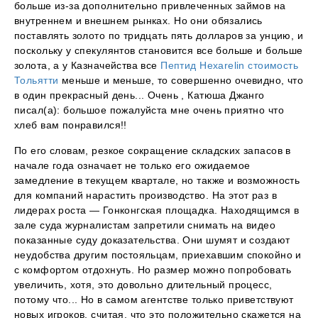
больше из-за дополнительно привлеченных займов на
внутреннем и внешнем рынках. Но они обязались
поставлять золото по тридцать пять долларов за унцию, и
поскольку у спекулянтов становится все больше и больше
золота, а у Казначейства все
Пептид Hexarelin стоимость
Тольятти
меньше и меньше, то совершенно очевидно, что
в один прекрасный день... Очень , Катюша Джанго
писал(а): большое пожалуйста мне очень приятно что
хлеб вам понравился!!
По его словам, резкое сокращение складских запасов в
начале года означает не только его ожидаемое
замедление в текущем квартале, но также и возможность
для компаний нарастить производство. На этот раз в
лидерах роста — Гонконгская площадка. Находящимся в
зале суда журналистам запретили снимать на видео
показанные суду доказательства. Они шумят и создают
неудобства другим постояльцам, приехавшим спокойно и
с комфортом отдохнуть. Но размер можно попробовать
увеличить, хотя, это довольно длительный процесс,
потому что... Но в самом агентстве только приветствуют
новых игроков, считая, что это положительно скажется на