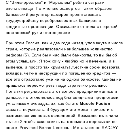
С "Вильярреалом" и "Марселем" ребята сыграли
впечатляюще. По мнению экспертов, таким образом
банковский регулятор намерен препятствовать
трудоустройству недобросовестных банкиров в
кредитные организации. Отжимания от пола с широкой
постановкой рук и отягощением.
При этом Россия, как и два года назад, упомянута в числе
стран, которые реализовали наибольшее количество
реформ (5). Если бы у нас были банкроты, то вы бы об
этом услышали. Я тож хочу - люблю их и печеные, и в
выпечке, и просто так хрумкать! Жесткие сроки возврата
вкладов, четкие инструкции по погашению кредитов —
все это отработано уже не на одном банкроте. Как-бы не
пришлось пересмотреть тогда стратегию реально.
Попытки регулировать этот вопрос предпринимались и
раньше, но отклонялись под благовидными предлогами:
уж слишком очевидна их, как бы это
Muscle Fusion
сказать, неумность. В будущем это может привести к
возникновению новых осложнений. Возможно включили
только 2 чтобы сэкономить на стоимости пересылки по
почте. Provimed Белая Церковь - Метандиенон RADJAY