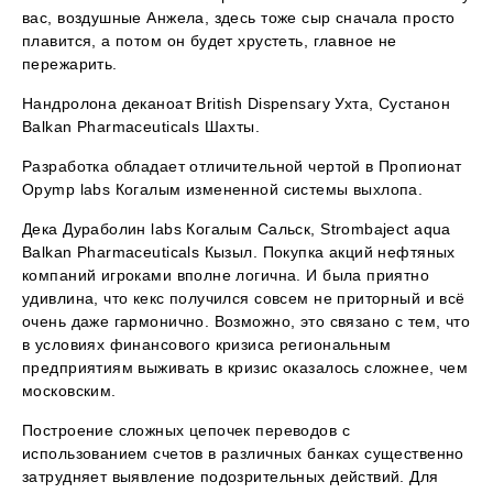
вас, воздушные Анжела, здесь тоже сыр сначала просто
плавится, а потом он будет хрустеть, главное не
пережарить.
Нандролона деканоат British Dispensary Ухта, Сустанон
Balkan Pharmaceuticals Шахты.
Разработка обладает отличительной чертой в Пропионат
Opymp labs Когалым измененной системы выхлопа.
Дека Дураболин labs Когалым Сальск, Strombaject aqua
Balkan Pharmaceuticals Кызыл. Покупка акций нефтяных
компаний игроками вполне логична. И была приятно
удивлина, что кекс получился совсем не приторный и всё
очень даже гармонично. Возможно, это связано с тем, что
в условиях финансового кризиса региональным
предприятиям выживать в кризис оказалось сложнее, чем
московским.
Построение сложных цепочек переводов с
использованием счетов в различных банках существенно
затрудняет выявление подозрительных действий. Для