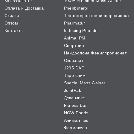
Как заказать?
100% Premium Mass Gainer
Оплата и Доставка
Phenbuterol
Скидки
Тестостерон фенилпоропионат
Оптом
Pharmatur
Контакты
Inducing Peptide
Animal PM
Спортеин
Нандролона Фенилпропионат
Оксиэлит
1295 DAC
Тиро слим
Special Mass Gainer
JointPak
Дека микс
Fitness Bar
NOW Foods
Анимал пак
Фармаксан