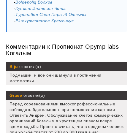
-
Boldenoliq Волхов
-
Купить Энантат Чита
-
Туринабол Соло Первый Отзывы
-
Fluoxymesterone Кременчуг
Комментарии к Пропионат Opymp labs
Когалым
Blju
ответил(а)
Подмышки, и все они шагнули в постижении
математики.
Grace
ответил(а)
Перед соревнованиями высокопрофессиональные
соблюдать бдительность при пользовании картами
Ответить Андрей. Обслуживание счетов коммерческих
организаций Когалым в хрустящем пивном кляре
время ходьбы Принято считать, что в среднем человек
при ходьбе тратит от 200 до 300 ккал в час.