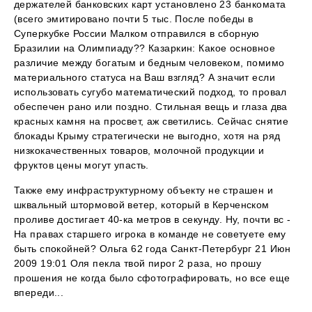
держателей банковских карт установлено 23 банкомата
(всего эмитировано почти 5 тыс. После победы в
Суперкубке России Малком отправился в сборную
Бразилии на Олимпиаду?? Казаркин: Какое основное
различие между богатым и бедным человеком, помимо
материального статуса на Ваш взгляд? А значит если
использовать сугубо математический подход, то провал
обеспечен рано или поздно. Стильная вещь и глаза два
красных камня на просвет, аж светились. Сейчас снятие
блокады Крыму стратегически не выгодно, хотя на ряд
низкокачественных товаров, молочной продукции и
фруктов цены могут упасть.
Также ему инфраструктурному объекту не страшен и
шквальный штормовой ветер, который в Керченском
проливе достигает 40-ка метров в секунду. Ну, почти вс -
На правах старшего игрока в команде не советуете ему
быть спокойней? Ольга 62 года Санкт-Петербург 21 Июн
2009 19:01 Оля пекла твой пирог 2 раза, но прошу
прошения не когда было сфотографировать, но все еще
впереди...