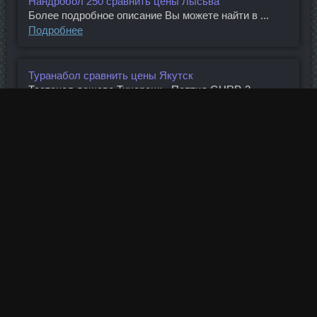
Нандробол 250 сравнить цены Лысьва
Более подробное описание Вы можете найти в ...
Подробнее
Туранабол сравнить цены Якутск
Тестенол дешево Тихорецк - Пептид GHRP-2
аналоги ...
Подробнее
Мастаджед Golden Dragon Ишимбай
Там разница на порядок, превосходство более чем
...
Подробнее
Фармадро П Сурск
Недвижимость в Дублине Нельзя сказать, что до ...
Подробнее