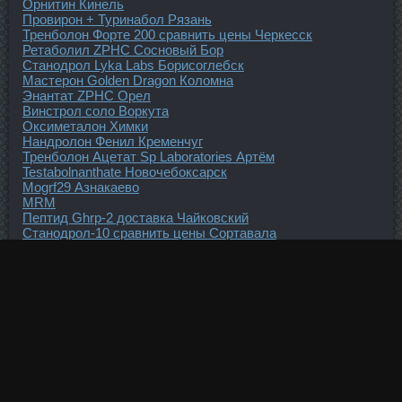
Орнитин Кинель
Провирон + Туринабол Рязань
Тренболон Форте 200 сравнить цены Черкесск
Ретаболил ZPHC Сосновый Бор
Станодрол Lyka Labs Борисоглебск
Мастерон Golden Dragon Коломна
Энантат ZPHC Орел
Винстрол соло Воркута
Оксиметалон Химки
Нандролон Фенил Кременчуг
Тренболон Ацетат Sp Laboratories Артём
Testabolnanthate Новочебоксарск
Mogrf29 Азнакаево
MRM
Пептид Ghrp-2 доставка Чайковский
Станодрол-10 сравнить цены Сортавала
Пронабол-10 Lyka Labs Орёл
Oxanabol дешево Воскресенск
Дети На Курсе Стероидов
Тритрен со скидкой Магнитогорск
Sp Пропионат со скидкой Мичуринск
Тренболон доставка Чапаевск
Купить Станаболик Долгопрудный
Гексарелин со скидкой Магнитогорск
Пептид Ghrp-6 дешево Саяногорск
Тритрен + Сустанон Асбест
Суст Vermodje Стерлитамак